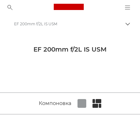
Canon Logo, back to ho
EF 200mm f/2L IS USM
Пере
Canon
Объективы для камер Canon
EF 200mm f/2L IS USM
Canon EF 200mm f/2L IS USM - Объективы - Камера и фотообъективы
Компоновка
Set tiled view
Set masonry view