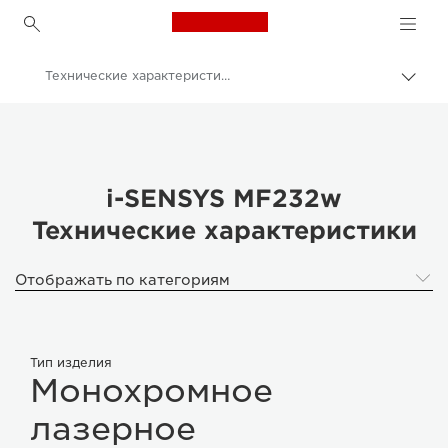
Canon Logo, back to h
Технические характеристики
Пере
цепо
Canon
Canon i-SENSYS MF232w
i-SENSYS MF232w
Технические характеристики
Отображать по категориям
Тип изделия
Монохромное
лазерное