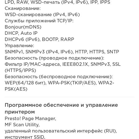
LPD, RAW, WSD-печать (IPv4, IPv6), IPP, IPPS
Сканирование:
WSD-сканирование (IPv4, IPv6)
Службы приложений TCP/IP:
Bonjour(mDNS)
DHCP, Auto IP
DHCPv6 (IPv6), BOOTP, RARP
Управление:
SNMPv1, SNMPv3 (IPv4, IPv6), HTTP, HTTPS, SNTP
Безопасность (проводное подключение):
Фильтр IP/MAC-адреса, IEEE802.1X, SNMPv3, SSL
(HTTPS/IPPS)
Безопасность (беспроводное подключение):
WEP(64/128 бит), WPA-PSK(TKIP/AES), WPA2-
PSK(AES)
Программное обеспечение и управление
принтером
Presto! Page Manager,
MF Scan Utility,
удаленный пользовательский интерфейс (RUI),
инструмент SSID,