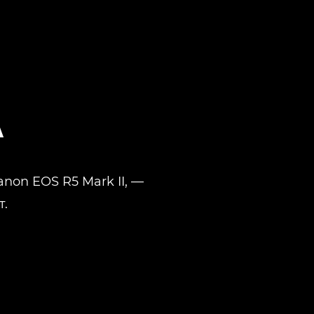
А
non EOS R5 Mark II, —
т.