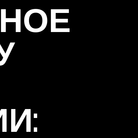
НОЕ
У
И: