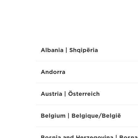
Albania | Shqipëria
Andorra
Austria | Österreich
Belgium | Belgique/België
Bosnia and Herzegovina | Bosna