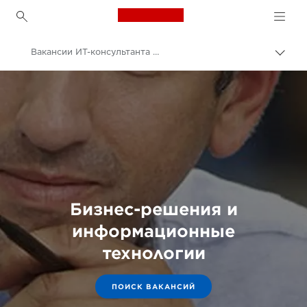
Canon Logo, back to h
Вакансии ИТ-консультанта и консультанта по вопросам ведения бизнеса
Пере
цепо
Canon
Возможности трудоустройства в компании Canon
Бизнес-решения и
информационные
технологии
ПОИСК ВАКАНСИЙ