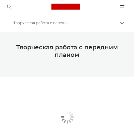
Canon Logo, back to ho
Творческая работа с передним планом
Пере
Canon
Конкурс «A Sense of Scale» в Canon Club
Творческая работа с передним
планом