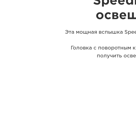
Speedl
освещ
Эта мощная вспышка Spee
Головка с поворотным 
получить осве