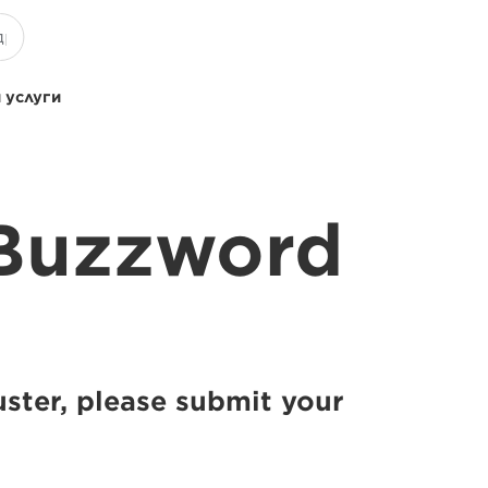
 услуги
 Buzzword
ster, please submit your