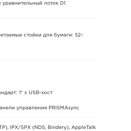
и уравнительный лоток D1
таемые стойки для бумаги: 52–
ндарт: 1* x USB-хост
панели управления PRISMAsync
), IPX/SPX (NDS, Bindery), AppleTalk