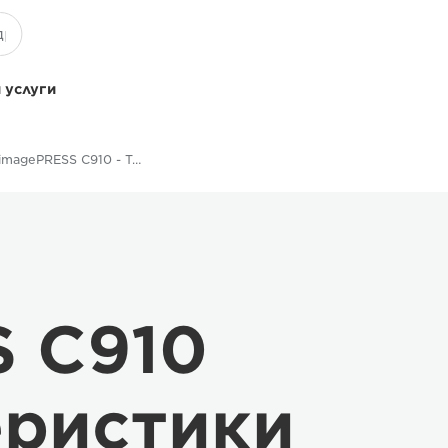
 услуги
Серия imagePRESS C910 - Технические характеристики
S C910
еристики