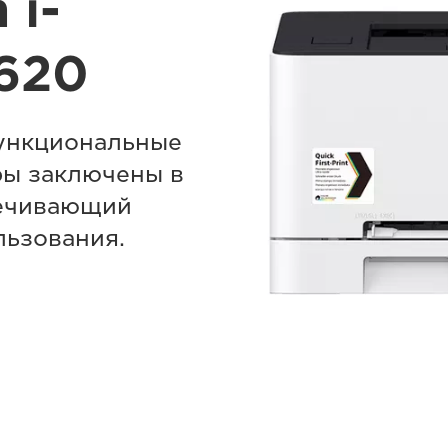
 i-
620
ункциональные
ры заключены в
печивающий
льзования.