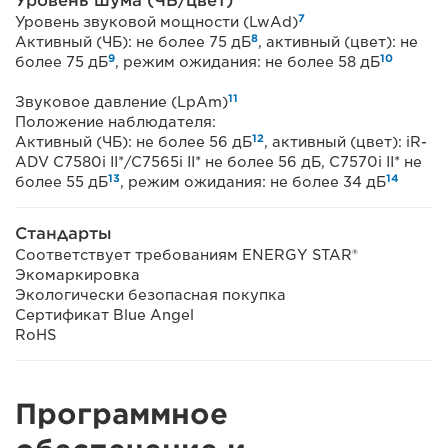
Уровень шума (ЧБ/цвет)
7
Уровень звуковой мощности (LwAd)
8
Активный (ЧБ): не более 75 дБ
, активный (цвет): не
9
10
более 75 дБ
, режим ожидания: не более 58 дБ
11
Звуковое давление (LpAm)
Положение наблюдателя:
12
Активный (ЧБ): не более 56 дБ
, активный (цвет): iR-
ADV C7580i II*/C7565i II* не более 56 дБ, C7570i II* не
13
14
более 55 дБ
, режим ожидания: не более 34 дБ
Стандарты
Соответствует требованиям ENERGY STAR®
Экомаркировка
Экологически безопасная покупка
Сертификат Blue Angel
RoHS
Программное