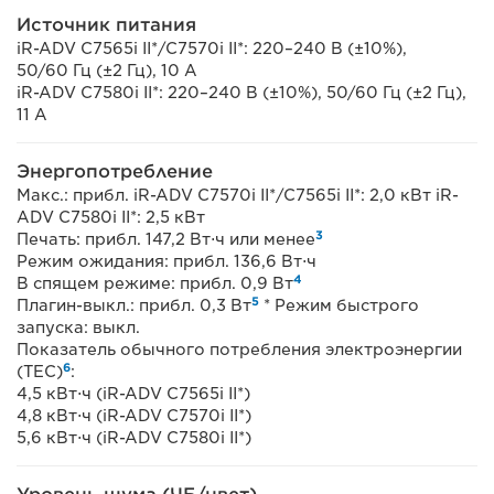
Источник питания
iR-ADV C7565i II*/C7570i II*: 220–240 В (±10%),
50/60 Гц (±2 Гц), 10 А
iR-ADV C7580i II*: 220–240 В (±10%), 50/60 Гц (±2 Гц),
11 А
Энергопотребление
Макс.: прибл. iR-ADV C7570i II*/C7565i II*: 2,0 кВт iR-
ADV C7580i II*: 2,5 кВт
3
Печать: прибл. 147,2 Вт⋅ч или менее
Режим ожидания: прибл. 136,6 Вт⋅ч
4
В спящем режиме: прибл. 0,9 Вт
5
Плагин-выкл.: прибл. 0,3 Вт
* Режим быстрого
запуска: выкл.
Показатель обычного потребления электроэнергии
6
(TEC)
:
4,5 кВт⋅ч (iR-ADV C7565i II*)
4,8 кВт⋅ч (iR-ADV C7570i II*)
5,6 кВт⋅ч (iR-ADV C7580i II*)