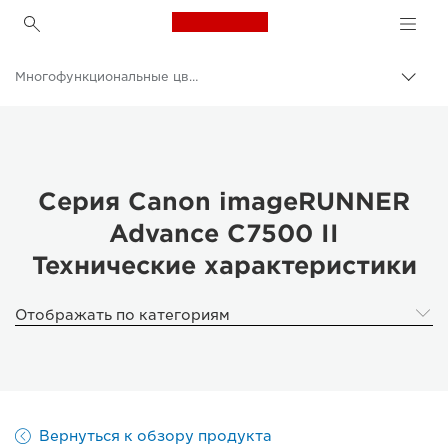
Canon Logo, back to h
Многофункциональные цветные принтеры
Пере
цепо
Canon
Решения и услуги
Продукты и решения для бизнеса
Серия Canon imageRUNNER
Advance C7500 II
Принтеры и факсимильные аппараты для бизнеса
Технические характеристики
Многофункциональные принтеры - Принтеры «Все в одном»
Отображать по категориям
Вернуться к обзору продукта