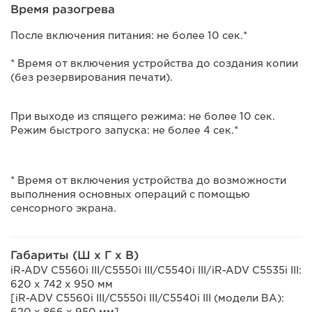
Время разогрева
После включения питания: не более 10 сек.*
* Время от включения устройства до создания копии
(без резервирования печати).
При выходе из спящего режима: не более 10 сек.
Режим быстрого запуска: не более 4 сек.*
* Время от включения устройства до возможности
выполнения основных операций с помощью
сенсорного экрана.
Габариты (Ш x Г x В)
iR-ADV C5560i III/C5550i III/C5540i III/iR-ADV C5535i III:
620 x 742 x 950 мм
[iR-ADV C5560i III/C5550i III/C5540i III (модели BA):