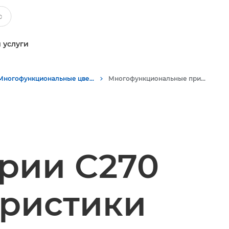
 услуги
Многофункциональные цветные принтеры
Многофункциональные принтеры Canon imagePRESS серии C270
рии C270
еристики