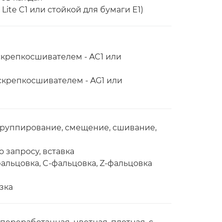
Lite C1 или стойкой для бумаги E1)
скрепкосшивателем - AC1 или
скрепкосшивателем - AG1 или
группирование, смещение, сшивание,
 запросу, вставка
альцовка, C-фальцовка, Z-фальцовка
зка