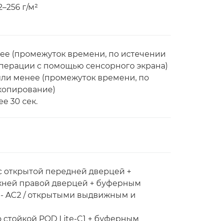
–256 г/м²
нее (промежуток времени, по истечении
перации с помощью сенсорного экрана)
 или менее (промежуток времени, по
копирование)
е 30 сек.
(с открытой передней дверцей +
хней правой дверцей + буферным
 - AC2 / открытыми выдвижным и
о стойкой POD Lite-C1 + буферным