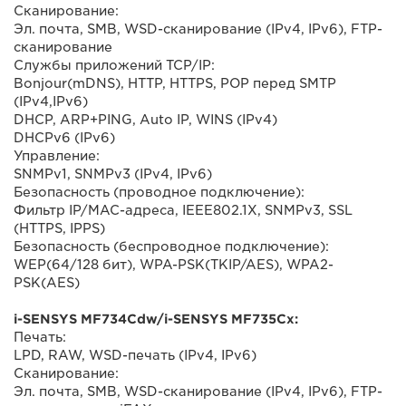
Сканирование:
Эл. почта, SMB, WSD-сканирование (IPv4, IPv6), FTP-
сканирование
Службы приложений TCP/IP:
Bonjour(mDNS), HTTP, HTTPS, POP перед SMTP
(IPv4,IPv6)
DHCP, ARP+PING, Auto IP, WINS (IPv4)
DHCPv6 (IPv6)
Управление:
SNMPv1, SNMPv3 (IPv4, IPv6)
Безопасность (проводное подключение):
Фильтр IP/MAC-адреса, IEEE802.1X, SNMPv3, SSL
(HTTPS, IPPS)
Безопасность (беспроводное подключение):
WEP(64/128 бит), WPA-PSK(TKIP/AES), WPA2-
PSK(AES)
i-SENSYS MF734Cdw/i-SENSYS MF735Cx:
Печать:
LPD, RAW, WSD-печать (IPv4, IPv6)
Сканирование:
Эл. почта, SMB, WSD-сканирование (IPv4, IPv6), FTP-