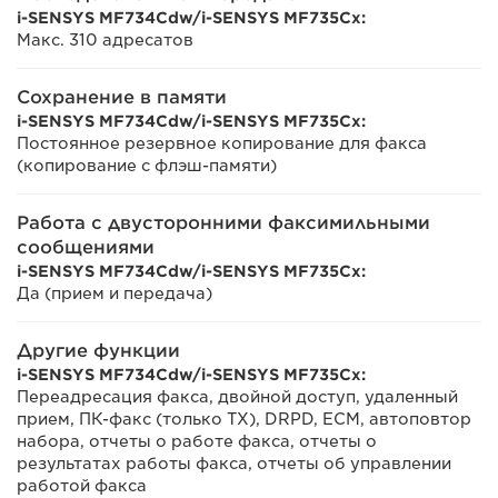
i-SENSYS MF734Cdw/i-SENSYS MF735Cx:
Макс. 310 адресатов
Сохранение в памяти
i-SENSYS MF734Cdw/i-SENSYS MF735Cx:
Постоянное резервное копирование для факса
(копирование с флэш-памяти)
Работа с двусторонними факсимильными
сообщениями
i-SENSYS MF734Cdw/i-SENSYS MF735Cx:
Да (прием и передача)
Другие функции
i-SENSYS MF734Cdw/i-SENSYS MF735Cx:
Переадресация факса, двойной доступ, удаленный
прием, ПК-факс (только TX), DRPD, ECM, автоповтор
набора, отчеты о работе факса, отчеты о
результатах работы факса, отчеты об управлении
работой факса