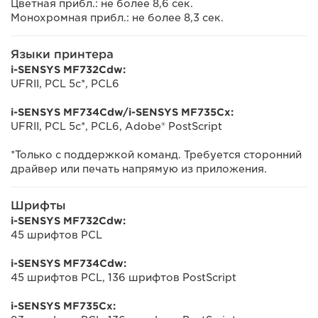
Цветная прибл.: не более 8,6 сек.
Монохромная прибл.: не более 8,3 сек.
Языки принтера
i-SENSYS MF732Cdw:
UFRII, PCL 5c*, PCL6
i-SENSYS MF734Cdw/i-SENSYS MF735Cx:
UFRII, PCL 5c*, PCL6, Adobe® PostScript
*Только с поддержкой команд. Требуется сторонний
драйвер или печать напрямую из приложения.
Шрифты
i-SENSYS MF732Cdw:
45 шрифтов PCL
i-SENSYS MF734Cdw:
45 шрифтов PCL, 136 шрифтов PostScript
i-SENSYS MF735Cx: