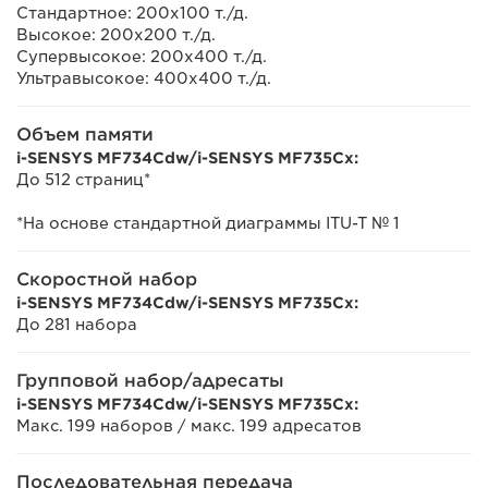
Стандартное: 200x100 т./д.
Высокое: 200x200 т./д.
Супервысокое: 200x400 т./д.
Ультравысокое: 400x400 т./д.
Объем памяти
i-SENSYS MF734Cdw/i-SENSYS MF735Cx:
До 512 страниц*
*На основе стандартной диаграммы ITU-T № 1
Скоростной набор
i-SENSYS MF734Cdw/i-SENSYS MF735Cx:
До 281 набора
Групповой набор/адресаты
i-SENSYS MF734Cdw/i-SENSYS MF735Cx:
Макс. 199 наборов / макс. 199 адресатов
Последовательная передача