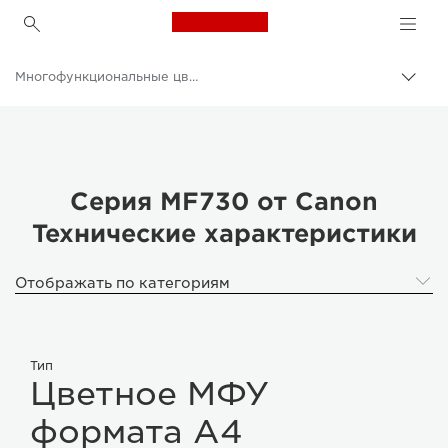
Canon Logo, back to h
Многофункциональные цветные принтеры
Пере
цепо
Canon
Решения и услуги
Продукты и решения для бизнеса
Серия MF730 от Canon
Технические характеристики
Принтеры и факсимильные аппараты для бизнеса
Многофункциональные принтеры - Принтеры «Все в одном»
Отображать по категориям
Тип
Цветное МФУ
формата A4