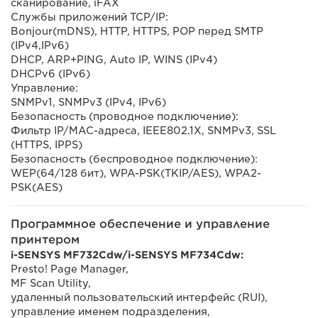
сканирование, iFAX
Службы приложений TCP/IP:
Bonjour(mDNS), HTTP, HTTPS, POP перед SMTP
(IPv4,IPv6)
DHCP, ARP+PING, Auto IP, WINS (IPv4)
DHCPv6 (IPv6)
Управление:
SNMPv1, SNMPv3 (IPv4, IPv6)
Безопасность (проводное подключение):
Фильтр IP/MAC-адреса, IEEE802.1X, SNMPv3, SSL
(HTTPS, IPPS)
Безопасность (беспроводное подключение):
WEP(64/128 бит), WPA-PSK(TKIP/AES), WPA2-
PSK(AES)
Программное обеспечение и управление
принтером
i-SENSYS MF732Cdw/i-SENSYS MF734Cdw:
Presto! Page Manager,
MF Scan Utility,
удаленный пользовательский интерфейс (RUI),
управление именем подразделения,