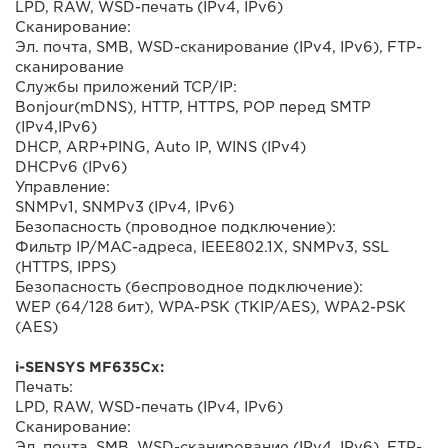
LPD, RAW, WSD-печать (IPv4, IPv6)
Сканирование:
Эл. почта, SMB, WSD-сканирование (IPv4, IPv6), FTP-
сканирование
Службы приложений TCP/IP:
Bonjour(mDNS), HTTP, HTTPS, POP перед SMTP
(IPv4,IPv6)
DHCP, ARP+PING, Auto IP, WINS (IPv4)
DHCPv6 (IPv6)
Управление:
SNMPv1, SNMPv3 (IPv4, IPv6)
Безопасность (проводное подключение):
Фильтр IP/MAC-адреса, IEEE802.1X, SNMPv3, SSL
(HTTPS, IPPS)
Безопасность (беспроводное подключение):
WEP (64/128 бит), WPA-PSK (TKIP/AES), WPA2-PSK
(AES)
i-SENSYS MF635Cx:
Печать:
LPD, RAW, WSD-печать (IPv4, IPv6)
Сканирование:
Эл. почта, SMB, WSD-сканирование (IPv4, IPv6), FTP-