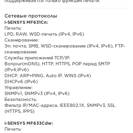
поддерживается только функция печати.
Сетевые протоколы
i-SENSYS MF631Cn:
Печать:
LPD, RAW, WSD-печать (IPv4, IPv6)
Сканирование:
Эл. почта, SMB, WSD-сканирование (IPv4, IPv6), FTP-
сканирование
Службы приложений TCP/IP:
Bonjour(mDNS), HTTP, HTTPS, POP перед SMTP
(IPv4,IPv6)
DHCP, ARP+PING, Auto IP, WINS (IPv4)
DHCPv6 (IPv6)
Управление:
SNMPv1, SNMPv3 (IPv4, IPv6)
Безопасность:
Фильтр IP/MAC-адреса, IEEE802.1X, SNMPv3, SSL
(HTTPS, IPPS)
i-SENSYS MF633Cdw:
Печать: