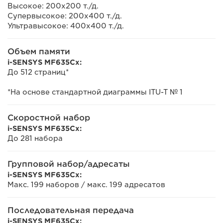
Высокое: 200x200 т./д.
Супервысокое: 200x400 т./д.
Ультравысокое: 400x400 т./д.
Объем памяти
i-SENSYS MF635Cx:
До 512 страниц*
*На основе стандартной диаграммы ITU-T № 1
Скоростной набор
i-SENSYS MF635Cx:
До 281 набора
Групповой набор/адресаты
i-SENSYS MF635Cx:
Макс. 199 наборов / макс. 199 адресатов
Последовательная передача
i-SENSYS MF635Cx: