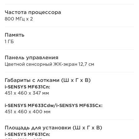
Частота процессора
800 МГц x 2
Память
1 ГБ
Панель управления
Цветной сенсорный ЖК-экран 12,7 см
Габариты с лотками (Ш x Г x В)
i-SENSYS MF631Cn:
451 x 460 x 347 мм
i-SENSYS MF633Cdw/i-SENSYS MF635Cx:
451 x 460 x 400 мм
Площадь для установки (Ш x Г x В)
i-SENSYS MF631Cn: