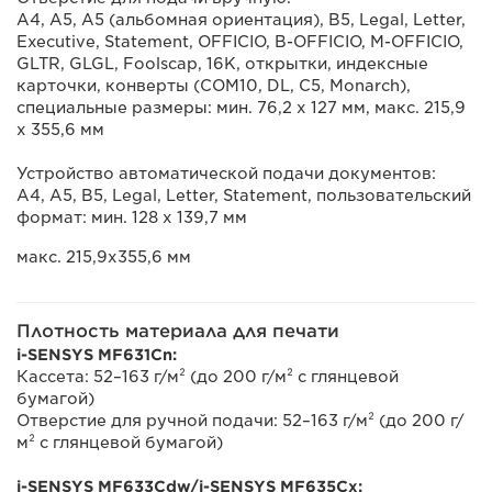
A4, A5, A5 (альбомная ориентация), B5, Legal, Letter,
Executive, Statement, OFFICIO, B-OFFICIO, M-OFFICIO,
GLTR, GLGL, Foolscap, 16K, открытки, индексные
карточки, конверты (COM10, DL, C5, Monarch),
специальные размеры: мин. 76,2 x 127 мм, макс. 215,9
х 355,6 мм
Устройство автоматической подачи документов:
A4, A5, B5, Legal, Letter, Statement, пользовательский
формат: мин. 128 х 139,7 мм
макс. 215,9х355,6 мм
Плотность материала для печати
i-SENSYS MF631Cn:
Кассета: 52–163 г/м² (до 200 г/м² с глянцевой
бумагой)
Отверстие для ручной подачи: 52–163 г/м² (до 200 г/
м² с глянцевой бумагой)
i-SENSYS MF633Cdw/i-SENSYS MF635Cx: