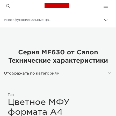
Canon Logo, back to h
Многофункциональные цветные принтеры
Пере
цепо
Canon
Решения и услуги
Продукты и решения для бизнеса
Серия MF630 от Canon
Технические характеристики
Принтеры и факсимильные аппараты для бизнеса
Многофункциональные принтеры - Принтеры «Все в одном»
Отображать по категориям
Тип
Цветное МФУ
формата A4