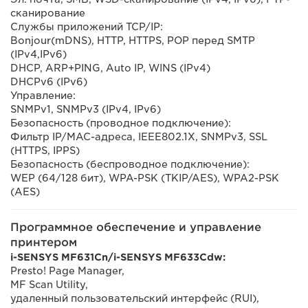
сканирование
Службы приложений TCP/IP:
Bonjour(mDNS), HTTP, HTTPS, POP перед SMTP
(IPv4,IPv6)
DHCP, ARP+PING, Auto IP, WINS (IPv4)
DHCPv6 (IPv6)
Управление:
SNMPv1, SNMPv3 (IPv4, IPv6)
Безопасность (проводное подключение):
Фильтр IP/MAC-адреса, IEEE802.1X, SNMPv3, SSL
(HTTPS, IPPS)
Безопасность (беспроводное подключение):
WEP (64/128 бит), WPA-PSK (TKIP/AES), WPA2-PSK
(AES)
Программное обеспечение и управление
принтером
i-SENSYS MF631Cn/i-SENSYS MF633Cdw:
Presto! Page Manager,
MF Scan Utility,
удаленный пользовательский интерфейс (RUI),