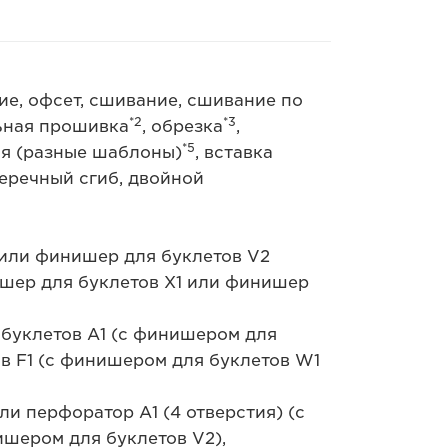
е, офсет, сшивание, сшивание по
*2
*3
льная прошивка
, обрезка
,
*5
я (разные шаблоны)
, вставка
перечный сгиб, двойной
 или финишер для буклетов V2
ишер для буклетов X1 или финишер
 буклетов A1 (с финишером для
ов F1 (с финишером для буклетов W1
ли перфоратор A1 (4 отверстия) (с
шером для буклетов V2),