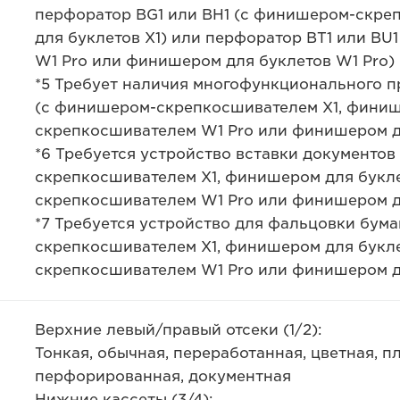
перфоратор BG1 или BH1 (с финишером-скре
для буклетов X1) или перфоратор BT1 или B
W1 Pro или финишером для буклетов W1 Pro)
*5 Требует наличия многофункционального 
(с финишером-скрепкосшивателем X1, финиш
скрепкосшивателем W1 Pro или финишером д
*6 Требуется устройство вставки документов
скрепкосшивателем X1, финишером для букле
скрепкосшивателем W1 Pro или финишером д
*7 Требуется устройство для фальцовки бума
скрепкосшивателем X1, финишером для букле
скрепкосшивателем W1 Pro или финишером д
Верхние левый/правый отсеки (1/2):
Тонкая, обычная, переработанная, цветная, п
перфорированная, документная
Нижние кассеты (3/4):