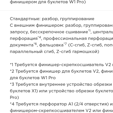
финишером для буклетов W1 Pro)
Стандартные: разбор, группирование
С внешним финишером: разбор, группировани
*1
запросу, бесскрепочное сшивание
, центра
*4
перфорация
, профессиональная перфораци
*6
*7
документа
, фальцовка
(C-сгиб, Z-сгиб, по
параллельный сгиб, Z-сгиб гармошкой)
*1 Требуется финишер-скрепкосшиватель V2
*2 Требуется финишер для буклетов V2, фин
для буклетов W1 Pro
*3 Требуется внутреннее устройство обрезки
буклетов X1) или устройство обрезки буклет
Pro)
*4 Требуется перфоратор A1 (2/4 отверстия) и
финишером-скрепкосшивателем V2 или фини