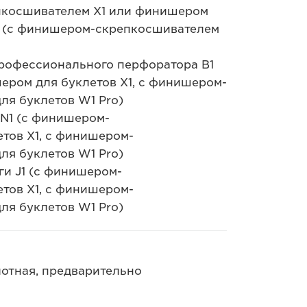
пкосшивателем X1 или финишером
U1 (с финишером-скрепкосшивателем
профессионального перфоратора B1
ером для буклетов X1, с финишером-
ля буклетов W1 Pro)
 N1 (с финишером-
тов X1, с финишером-
ля буклетов W1 Pro)
ги J1 (с финишером-
тов X1, с финишером-
ля буклетов W1 Pro)
лотная, предварительно