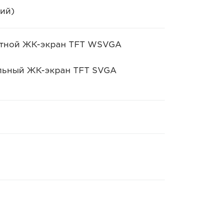
ий)
етной ЖК-экран TFT WSVGA
льный ЖК-экран TFT SVGA