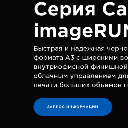
Серия C
imageRU
Быстрая и надежная черно
формата A3 с широкими в
внутриофисной финишной 
облачным управлением дл
печати больших объемов п
ЗАПРОС ИНФОРМАЦИИ