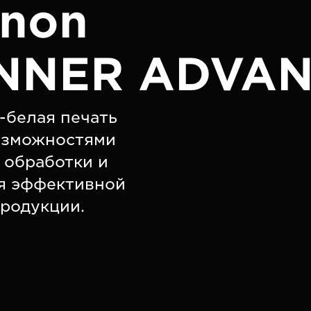
anon
NNER ADVANC
-белая печать
озможностями
обработки и
я эффективной
родукции.