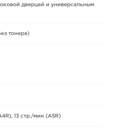
 боковой дверцей и универсальным
без тонера)
(A4R), 13 стр./мин (A5R)