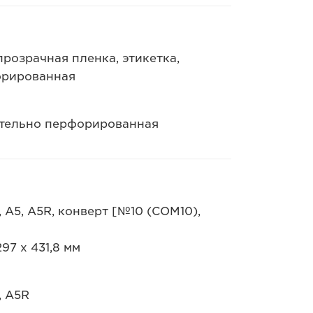
прозрачная пленка, этикетка,
орированная
ительно перфорированная
, A5, A5R, конверт [№10 (COM10),
97 x 431,8 мм
, A5R