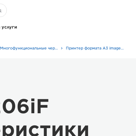
 услуги
Многофункциональные черно-белые принтеры
Принтер формата A3 imageRUNNER 2206iF
06iF
еристики