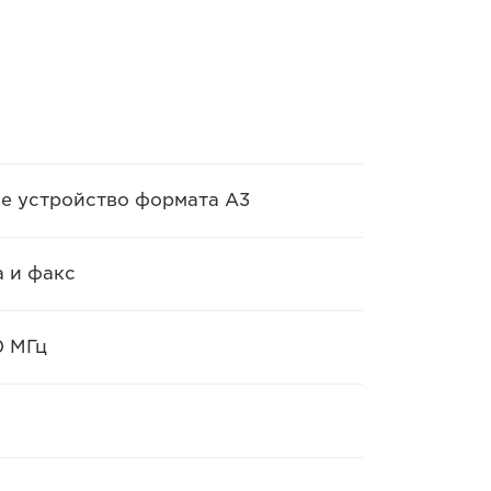
е устройство формата A3
а и факс
0 МГц