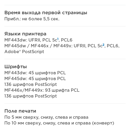
Время выхода первой страницы
Прибл.: не более 5,5 сек.
Языки принтера
1
MF443dw: UFRII, PCL 5c
, PCL6
2
MF445dw / MF446x / MF449x: UFRII, PCL 5c
, PCL6,
Adobe® PostScript
Шрифты
MF443dw: 45 шрифтов PCL
MF445dw: 45 шрифтов PCL
136 шрифтов PostScript
MF446x/MF449x: 93 шрифта PCL
136 шрифтов PostScript
Поле печати
По 5 мм сверху, снизу, слева и справа
По 10 мм сверху, снизу, слева и справа (конверт)