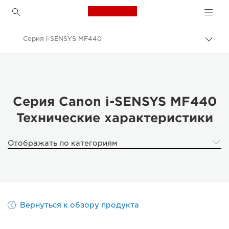
Canon Logo, back to h
Серия i-SENSYS MF440
Пере
цепо
Canon
Решения и услуги
Продукты и решения для бизнеса
Серия Canon i-SENSYS MF440
Технические характеристики
Принтеры и факсимильные аппараты для бизнеса
Многофункциональные принтеры - Принтеры «Все в одном»
Отображать по категориям
Многофункциональные черно-белые принтеры
Серия i-SENSYS MF440
Вернуться к обзору продукта