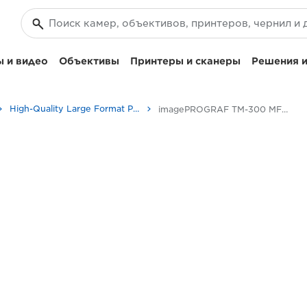
 и видео
Объективы
Принтеры и сканеры
Решения и
High-Quality Large Format Printers for CAD/GIS and Stunning Graphics
imagePROGRAF TM-300 MFP L36ei: новый уровень производительности