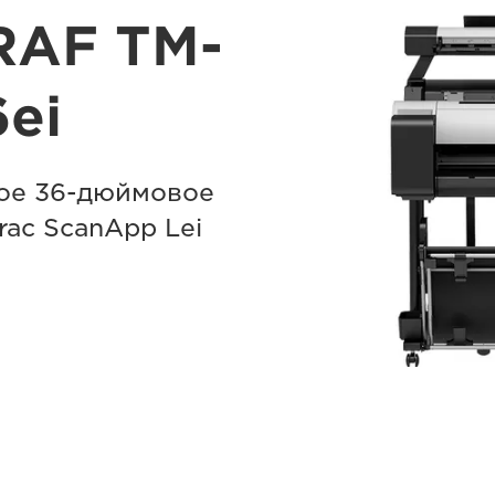
RAF TM-
ei
ое 36-дюймовое
ac ScanApp Lei