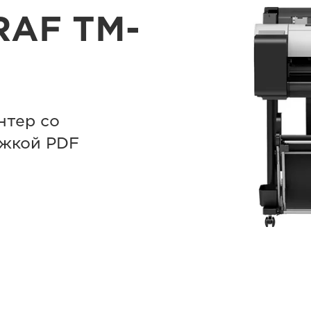
RAF TM-
нтер со
жкой PDF