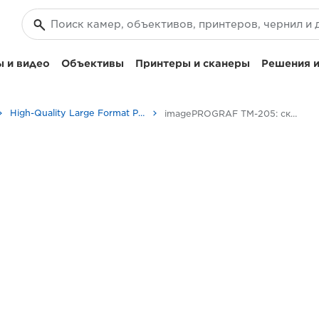
 и видео
Объективы
Принтеры и сканеры
Решения и
High-Quality Large Format Printers for CAD/GIS and Stunning Graphics
imagePROGRAF TM-205: скорость и качество в широком формате