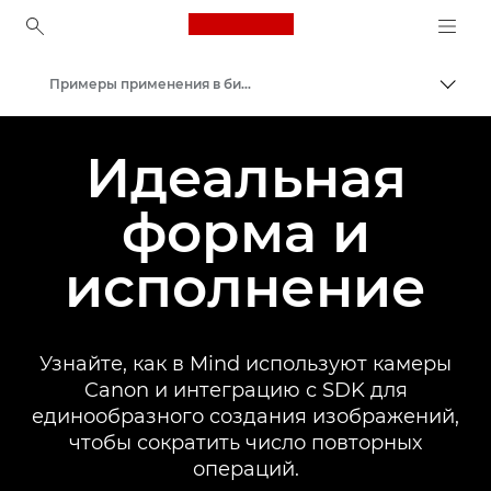
Canon Logo, back to ho
Примеры применения в бизнесе
Пере
Canon
Идеальная
Решения и услуги
форма и
Примеры применения
исполнение
Узнайте, как в Mind используют камеры
Canon и интеграцию с SDK для
единообразного создания изображений,
чтобы сократить число повторных
операций.