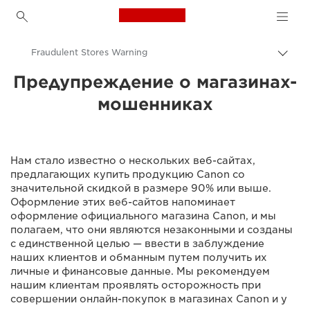
Canon Logo, back to h
Fraudulent Stores Warning
Пере
цепо
Предупреждение о магазинах-
Canon
мошенниках
О нас - Canon Tajikistan
Нам стало известно о нескольких веб-сайтах,
предлагающих купить продукцию Canon со
значительной скидкой в размере 90% или выше.
Оформление этих веб-сайтов напоминает
оформление официального магазина Canon, и мы
полагаем, что они являются незаконными и созданы
с единственной целью — ввести в заблуждение
наших клиентов и обманным путем получить их
личные и финансовые данные. Мы рекомендуем
нашим клиентам проявлять осторожность при
совершении онлайн-покупок в магазинах Canon и у