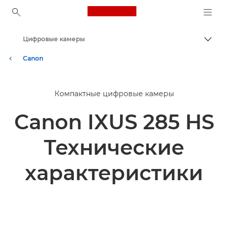
Canon Logo, back to ho
Цифровые камеры
Пере
Canon
Компактные цифровые камеры
Canon IXUS 285 HS
Технические
характеристики