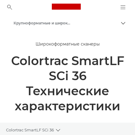
Canon Logo, back to ho
Крупноформатные и широкоформатные сканеры
Пере
Canon
Широкоформатные сканеры
Решения и услуги
Colortrac SmartLF
Продукты и решения для бизнеса
Сканеры для дома и офиса
SCi 36
Технические
характеристики
Colortrac SmartLF SCi 36
Toggle breadcrumbs