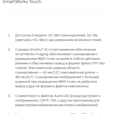
SmartWorks Touch
Доступны 3 модели: SCi 36m (монохромная), SCi 36c
(цветная) и SCi 36e (с расширенными возможностями)
Сканеры SmartLF SCi и программное обеспечение
SmartWorks Imaging обеспечивают сканирование с
разрешением 9600 точек на дюйм в любом цветовом
режиме и обеспечивают вывод в формат файла TIFF без
сжатия. Максимальная ширина области
сканирования — 40 мм (1,5"), максимальная длина —
160 мм (6,3"). Сканирование изображений с большей
шириной при разрешении 9600 точек на дюйм или
вывод в другие форматы файлов невозможны
Совместимость файлов: AutoCAD (в виде растрового
изображения), САПР, ГИС и другие приложения для
редактирования/хранения растровых изображений.