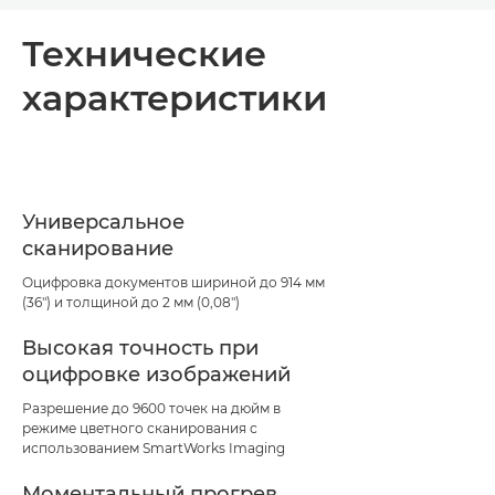
Общая информация
Технические
характеристики
Технические характеристики
Загрузка PDF
Универсальное
сканирование
Оцифровка документов шириной до 914 мм
(36") и толщиной до 2 мм (0,08")
Высокая точность при
оцифровке изображений
Разрешение до 9600 точек на дюйм в
режиме цветного сканирования с
использованием SmartWorks Imaging
Моментальный прогрев