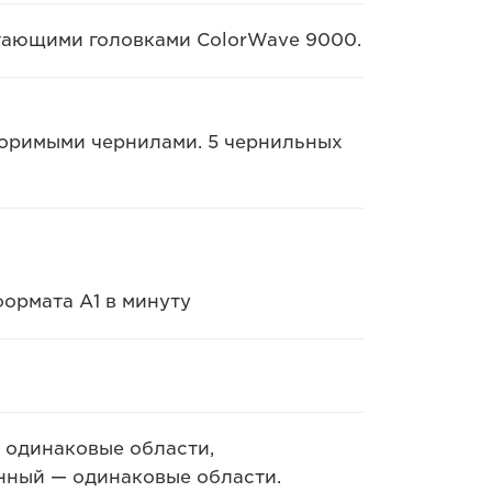
тающими головками ColorWave 9000.
оримыми чернилами. 5 чернильных
формата A1 в минуту
 одинаковые области,
нный — одинаковые области.