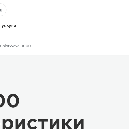
 услуги
ColorWave 9000
00
еристики