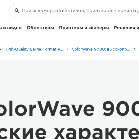
 и видео
Объективы
Принтеры и сканеры
Решения и
High-Quality Large Format Printers for CAD/GIS and Stunning Graphics
ColorWave 9000: высокопроизводительная широкоформатная печать
olorWave 90
ские характ