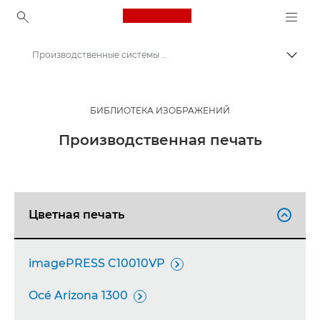
Canon Logo, back to ho
Производственные системы печати - Пресс-центр Canon
Пере
Canon
Пресс-центр Canon
БИБЛИОТЕКА ИЗОБРАЖЕНИЙ
Изображения продукции - Пресс-центр Canon
Производственная печать
Цветная печать

imagePRESS C10010VP

Océ Arizona 1300
