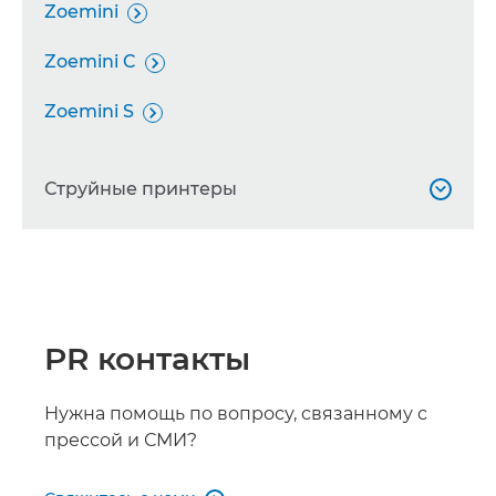
Zoemini

Zoemini C

Zoemini S

Струйные принтеры

MAXIFY GX5040

MAXIFY GX5050

PR контакты
PIXMA G1520

PIXMA G5050
Нужна помощь по вопросу, связанному с

прессой и СМИ?
PIXMA G540
