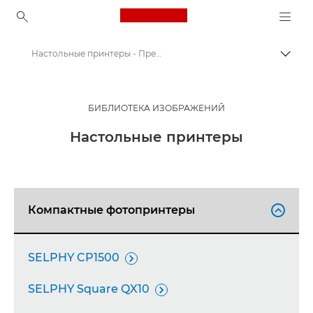
Canon Logo, back to ho
Настольные принтеры - Пресс-центр Canon
Пере
Canon
Пресс-центр Canon
БИБЛИОТЕКА ИЗОБРАЖЕНИЙ
Изображения продукции - Пресс-центр Canon
Настольные принтеры
Компактные фотопринтеры

SELPHY CP1500

SELPHY Square QX10
