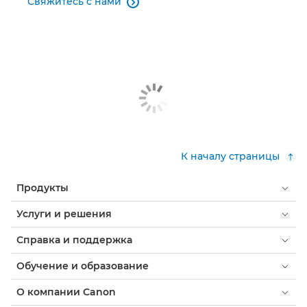
Свяжитесь с нами

PIXMA G550

PIXMA GM2050

PIXMA PRO-200

PIXMA TR150

PIXMA TR150 с аккумулятором

К началу страницы
PIXMA TS705

Продукты
Услуги и решения
Справка и поддержка
Обучение и образование
О компании Canon