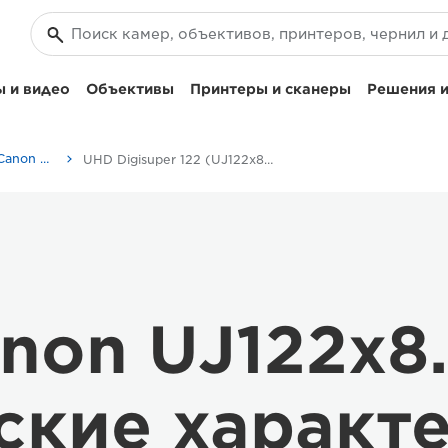
 и видео
Объективы
Принтеры и сканеры
Решения и
Canon UJ122x8.2B - Canon UK
UHD Digisuper 122 (UJ122x8.2B) - Specifications -
non UJ122x8
ские характ