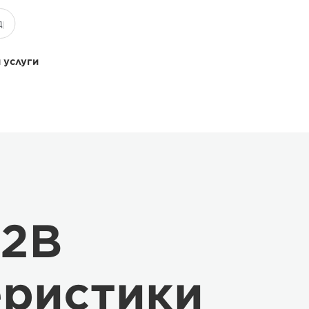
 услуги
.2B
еристики