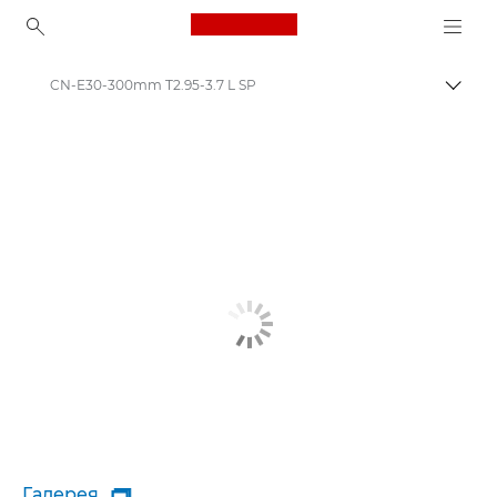
Canon Logo, back to ho
CN-E30-300mm T2.95-3.7 L SP
Пере
Canon
Галерея
