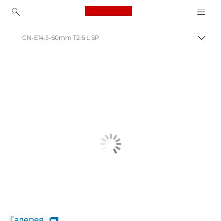
Canon Logo, back to ho
CN-E14.5-60mm T2.6 L SP
Пере
Canon
Галерея
