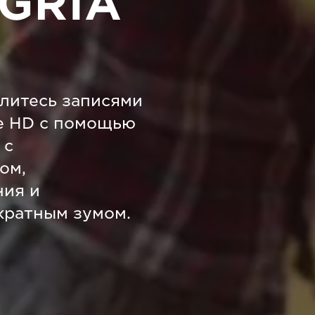
EGRIA
елитесь записями
е HD с помощью
 с
ом,
ия и
кратным зумом.