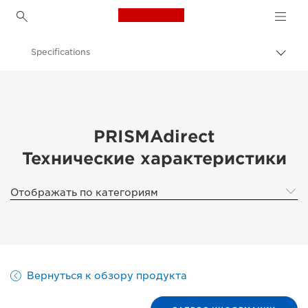
Canon Logo, back to h
Specifications
Пере
цепо
Canon
Решения и услуги
Продукты и решения для бизнеса
PRISMAdirect
Технические характеристики
Программное обеспечение для бизнеса
PRISMAdirect - Product Workflow Management
Отображать по категориям
Вернуться к обзору продукта